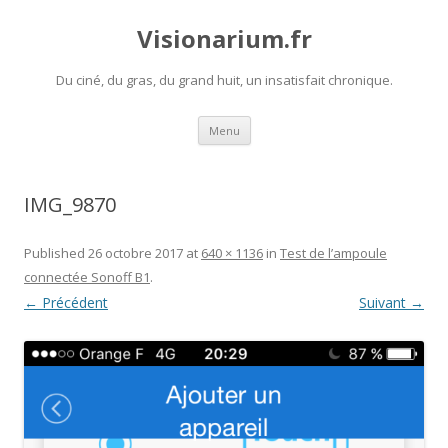
Visionarium.fr
Du ciné, du gras, du grand huit, un insatisfait chronique.
Aller
Menu
au
contenu
IMG_9870
Published
26 octobre 2017
at
640 × 1136
in
Test de l’ampoule
connectée Sonoff B1
.
← Précédent
Suivant →