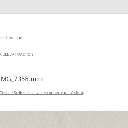
ait chronique.
Aller
au
ARIUM, L’ATTRACTION
contenu
_IMG_7358.mini
Test de Scribzee : le cahier connecté par Oxford
.