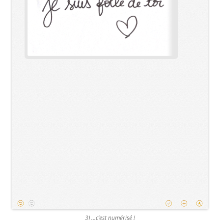
3) …c’est numérisé !