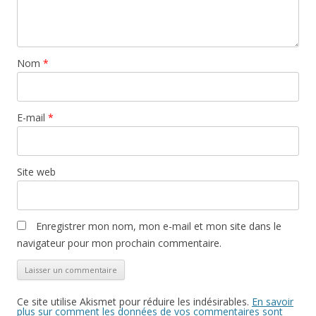
u
(
k
n
o
(
e
u
o
n
v
u
o
r
v
u
e
r
v
d
e
Nom
*
e
a
d
l
n
a
l
s
n
e
u
s
f
n
u
e
e
n
E-mail
*
n
n
e
ê
o
n
t
u
o
r
v
u
e
e
v
)
l
e
Site web
l
l
e
l
f
e
e
f
n
e
ê
n
Enregistrer mon nom, mon e-mail et mon site dans le
t
ê
r
t
navigateur pour mon prochain commentaire.
e
r
)
e
)
Ce site utilise Akismet pour réduire les indésirables.
En savoir
plus sur comment les données de vos commentaires sont