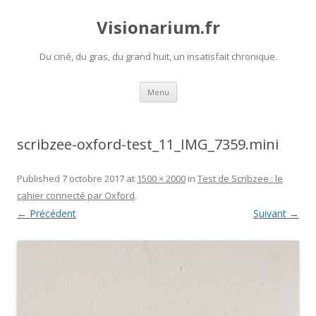
Visionarium.fr
Du ciné, du gras, du grand huit, un insatisfait chronique.
Aller
Menu
au
contenu
scribzee-oxford-test_11_IMG_7359.mini
Published
7 octobre 2017
at
1500 × 2000
in
Test de Scribzee : le
cahier connecté par Oxford
.
← Précédent
Suivant →