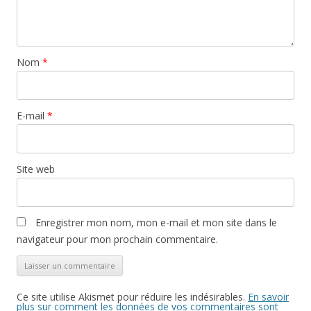
u
(
k
n
o
(
e
u
o
n
v
u
o
r
v
u
e
r
v
d
e
Nom
*
e
a
d
l
n
a
l
s
n
e
u
s
f
n
u
e
e
n
E-mail
*
n
n
e
ê
o
n
t
u
o
r
v
u
e
e
v
)
l
e
Site web
l
l
e
l
f
e
e
f
n
e
ê
n
Enregistrer mon nom, mon e-mail et mon site dans le
t
ê
r
t
navigateur pour mon prochain commentaire.
e
r
)
e
)
Ce site utilise Akismet pour réduire les indésirables.
En savoir
plus sur comment les données de vos commentaires sont