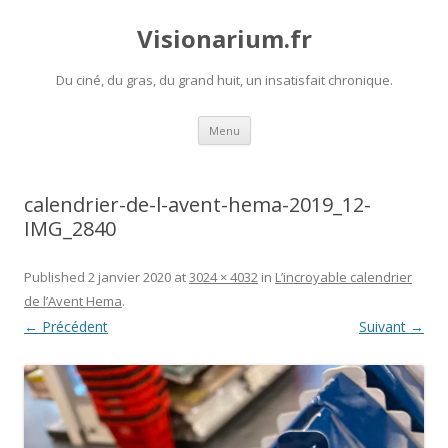
Visionarium.fr
Du ciné, du gras, du grand huit, un insatisfait chronique.
Aller
Menu
au
contenu
calendrier-de-l-avent-hema-2019_12-
IMG_2840
Published
2 janvier 2020
at
3024 × 4032
in
L’incroyable calendrier
de l’Avent Hema
.
← Précédent
Suivant →