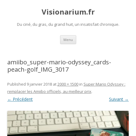
Visionarium.fr
Du ciné, du gras, du grand huit, un insatisfait chronique.
Aller
Menu
au
contenu
amiibo_super-mario-odyssey_cards-
peach-golf_IMG_3017
Published
9 janvier 2018
at
2000 × 1500
in
Super Mario Odyssey :
remplacer les Amiibo officiels, au meilleur prix
.
← Précédent
Suivant →