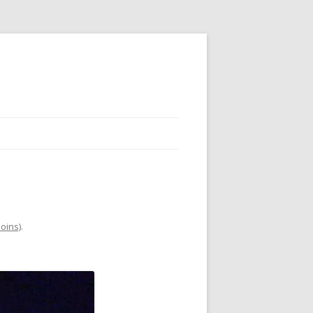
oins)
.