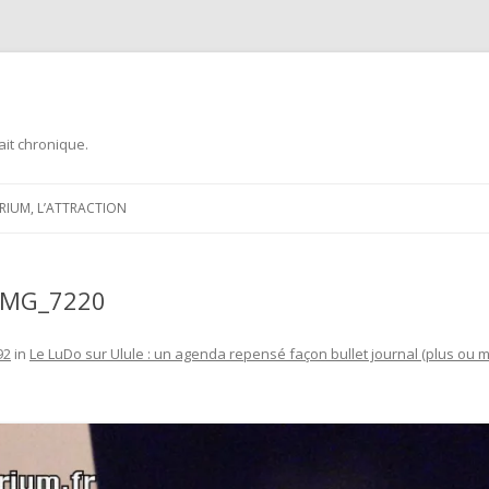
ait chronique.
Aller
au
ARIUM, L’ATTRACTION
contenu
_IMG_7220
92
in
Le LuDo sur Ulule : un agenda repensé façon bullet journal (plus ou m