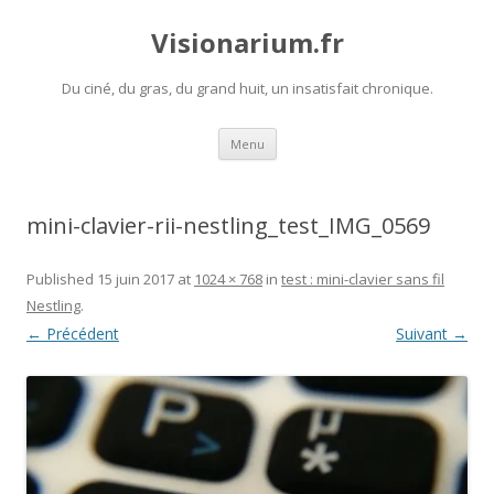
Visionarium.fr
Du ciné, du gras, du grand huit, un insatisfait chronique.
Aller
Menu
au
contenu
mini-clavier-rii-nestling_test_IMG_0569
Published
15 juin 2017
at
1024 × 768
in
test : mini-clavier sans fil
Nestling
.
← Précédent
Suivant →