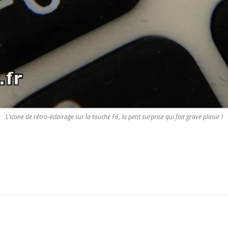
L’icone de rétro-éclairage sur la touche F6, la petit surprise qui fait grave plaisir !