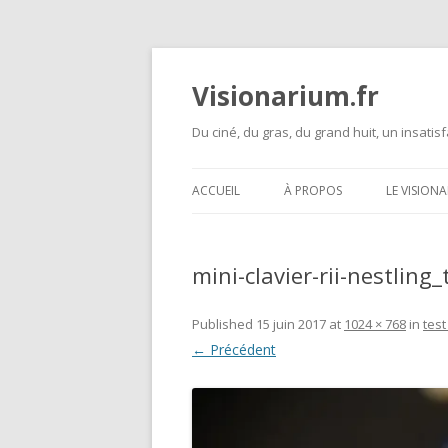
Visionarium.fr
Du ciné, du gras, du grand huit, un insatisf
ACCUEIL
À PROPOS
LE VISION
mini-clavier-rii-nestlin
Published
15 juin 2017
at
1024 × 768
in
test
← Précédent