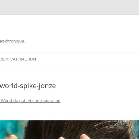
ait chronique.
Aller
au
ARIUM, L’ATTRACTION
contenu
world-spike-jonze
World : la pub et son inspiration
.