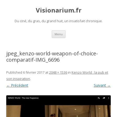
Visionarium.fr
Du ciné, du gras, du grand huit, un insatisfait chronique.
Aller
Menu
au
contenu
jpeg_kenzo-world-weapon-of-choice-
comparatif-IMG_6696
Published
6 février 2017
at
2048 × 1536
in
Kenzo World : la pub et
son inspiration
.
← Précédent
Suivant →