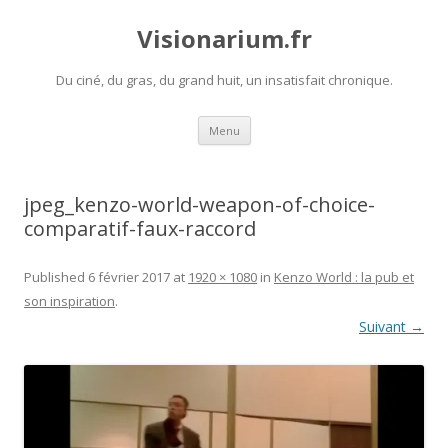
Visionarium.fr
Du ciné, du gras, du grand huit, un insatisfait chronique.
Aller
Menu
au
contenu
jpeg_kenzo-world-weapon-of-choice-
comparatif-faux-raccord
Published
6 février 2017
at
1920 × 1080
in
Kenzo World : la pub et
son inspiration
.
Suivant →