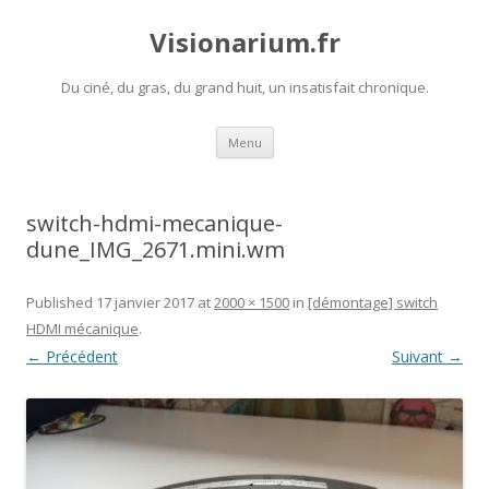
Visionarium.fr
Du ciné, du gras, du grand huit, un insatisfait chronique.
Aller
Menu
au
contenu
switch-hdmi-mecanique-
dune_IMG_2671.mini.wm
Published
17 janvier 2017
at
2000 × 1500
in
[démontage] switch
HDMI mécanique
.
← Précédent
Suivant →