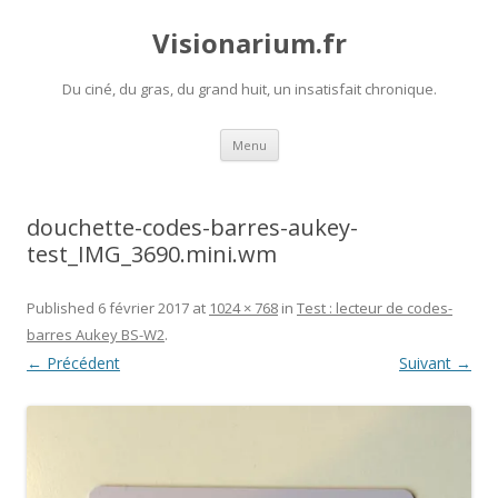
Visionarium.fr
Du ciné, du gras, du grand huit, un insatisfait chronique.
Aller
Menu
au
contenu
douchette-codes-barres-aukey-
test_IMG_3690.mini.wm
Published
6 février 2017
at
1024 × 768
in
Test : lecteur de codes-
barres Aukey BS-W2
.
← Précédent
Suivant →