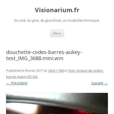
Visionarium.fr
Du ciné, du gras, du grand huit, un insatisfait chronique.
Aller
Menu
au
contenu
douchette-codes-barres-aukey-
test_IMG_3688.mini.wm
Published
6 février 2017
at
1024 × 768
in
Test : lecteur de codes-
barres Aukey BS-W2
.
← Précédent
Suivant →