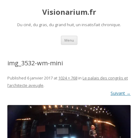
Visionarium.fr
Du ciné, du gras, du grand huit, un insatisfait chronique.
Aller
Menu
au
contenu
img_3532-wm-mini
Published
6 janvier 2017
at
1024 × 768
in
Le palais des congrès et
l’architecte aveugle
.
Suivant →