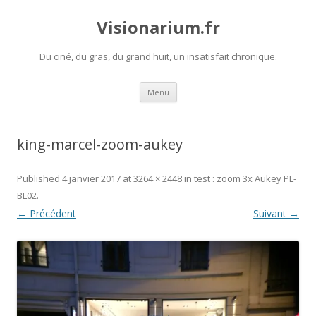
Visionarium.fr
Du ciné, du gras, du grand huit, un insatisfait chronique.
Aller
Menu
au
contenu
king-marcel-zoom-aukey
Published
4 janvier 2017
at
3264 × 2448
in
test : zoom 3x Aukey PL-
BL02
.
← Précédent
Suivant →