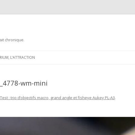
ait chronique.
Aller
au
ARIUM, L’ATTRACTION
contenu
mg_4778-wm-mini
Test : trio d’objectifs macro, grand angle et fisheye Aukey PL-A3
.