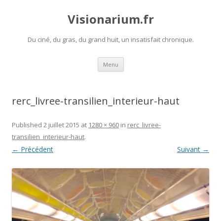
Visionarium.fr
Du ciné, du gras, du grand huit, un insatisfait chronique.
Aller
Menu
au
contenu
rerc_livree-transilien_interieur-haut
Published
2 juillet 2015
at
1280 × 960
in
rerc_livree-
transilien_interieur-haut
.
← Précédent
Suivant →