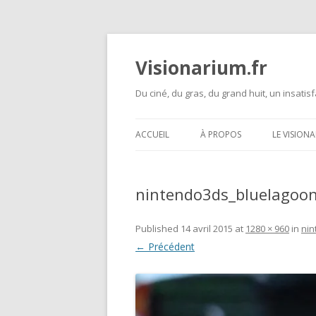
Visionarium.fr
Du ciné, du gras, du grand huit, un insatisf
ACCUEIL
À PROPOS
LE VISION
nintendo3ds_bluelagoo
Published
14 avril 2015
at
1280 × 960
in
nin
← Précédent