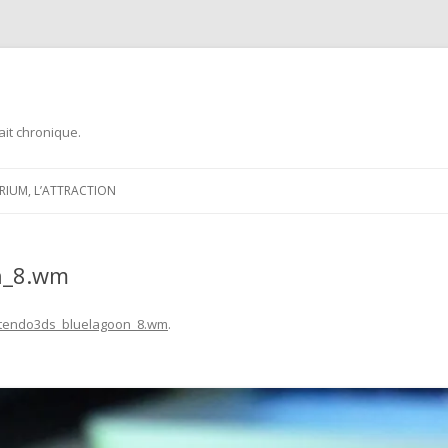
ait chronique.
Aller
au
ARIUM, L’ATTRACTION
contenu
n_8.wm
tendo3ds_bluelagoon_8.wm
.