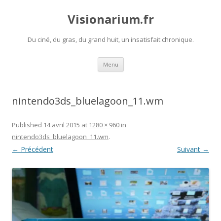
Visionarium.fr
Du ciné, du gras, du grand huit, un insatisfait chronique.
Aller
Menu
au
contenu
nintendo3ds_bluelagoon_11.wm
Published
14 avril 2015
at
1280 × 960
in
nintendo3ds_bluelagoon_11.wm
.
← Précédent
Suivant →