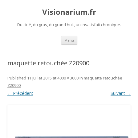
Visionarium.fr
Du ciné, du gras, du grand huit, un insatisfait chronique.
Aller
Menu
au
contenu
maquette retouchée Z20900
Published
11 juillet 2015
at
4000 × 3000
in
maquette retouchée
Z20900
.
← Précédent
Suivant →