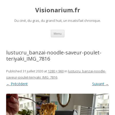
Visionarium.fr
Du ciné, du gras, du grand huit, un insatisfait chronique.
Aller
Menu
au
contenu
lustucru_banzai-noodle-saveur-poulet-
teriyaki_IMG_7816
Published
31 juillet 2020
at
1280 × 960
in
lustucru_banzai-noodle-
saveur-poulet-teriyaki_IMG_7816
.
← Précédent
Suivant →