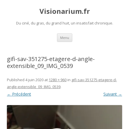
Visionarium.fr
Du ciné, du gras, du grand huit, un insatisfait chronique.
Aller
Menu
au
contenu
gifi-sav-351275-etagere-d-angle-
extensible_09_IMG_0539
Published
4 juin 2020
at
1280 × 960
in
gifi-sav-351275-etagere-d-
angle-extensible_09_IMG_0539
.
← Précédent
Suivant →