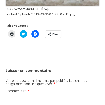
http://www.visionarium.fr/wp-
content/uploads/2013/02/2587483507_11.jpg
Faire voyager :
C
C
C
Plus
l
l
l
i
i
i
q
q
q
u
u
u
e
e
e
r
z
z
p
p
p
o
o
o
u
u
u
r
r
r
i
p
p
m
a
a
Laisser un commentaire
p
r
r
r
t
t
i
a
a
Votre adresse e-mail ne sera pas publiée.
Les champs
m
g
g
obligatoires sont indiqués avec
*
e
e
e
r
r
r
Commentaire
*
(
s
s
o
u
u
u
r
r
v
T
F
r
w
a