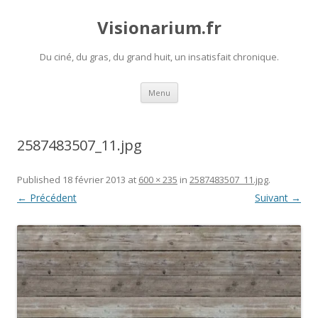
Visionarium.fr
Du ciné, du gras, du grand huit, un insatisfait chronique.
Aller
Menu
au
contenu
2587483507_11.jpg
Published
18 février 2013
at
600 × 235
in
2587483507_11.jpg
.
← Précédent
Suivant →