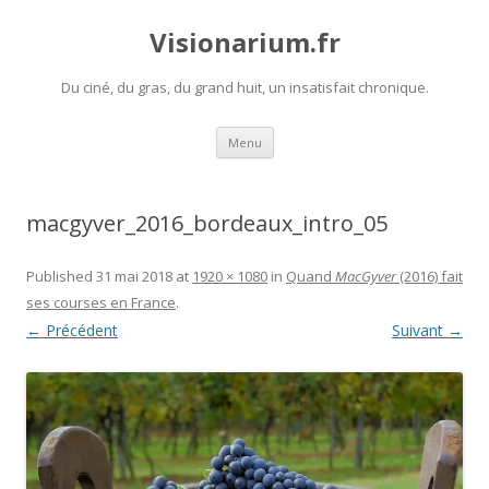
Visionarium.fr
Du ciné, du gras, du grand huit, un insatisfait chronique.
Aller
Menu
au
contenu
macgyver_2016_bordeaux_intro_05
Published
31 mai 2018
at
1920 × 1080
in
Quand
MacGyver
(2016) fait
ses courses en France
.
← Précédent
Suivant →