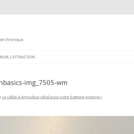
ait chronique.
Aller
au
ARIUM, L’ATTRACTION
contenu
onbasics-img_7505-wm
n
Le câble à enrouleur idéal pour votre batterie externe !
.