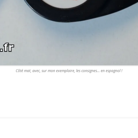
Côté mat, avec, sur mon exemplaire, les consignes… en espagnol !