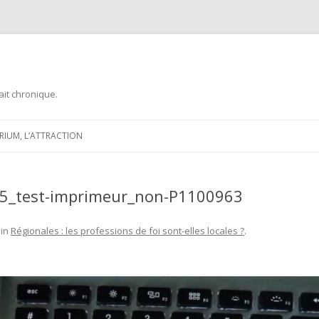
ait chronique.
Aller
au
ARIUM, L’ATTRACTION
contenu
015_test-imprimeur_non-P1100963
in
Régionales : les professions de foi sont-elles locales ?
.