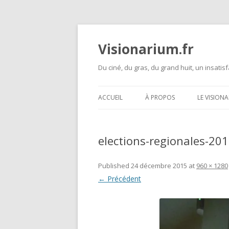
Visionarium.fr
Du ciné, du gras, du grand huit, un insatisf
ACCUEIL
À PROPOS
LE VISION
elections-regionales-2
Published
24 décembre 2015
at
960 × 1280
← Précédent