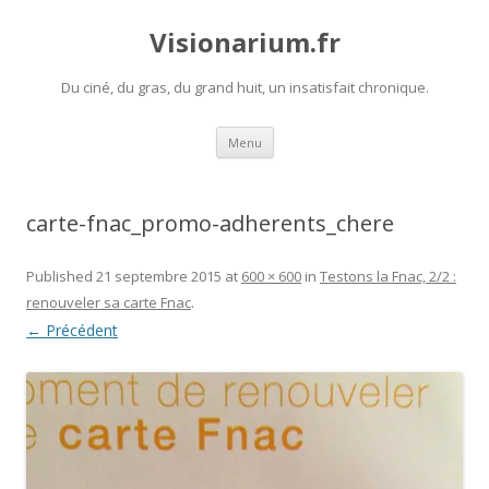
Visionarium.fr
Du ciné, du gras, du grand huit, un insatisfait chronique.
Aller
Menu
au
contenu
carte-fnac_promo-adherents_chere
Published
21 septembre 2015
at
600 × 600
in
Testons la Fnac, 2/2 :
renouveler sa carte Fnac
.
← Précédent