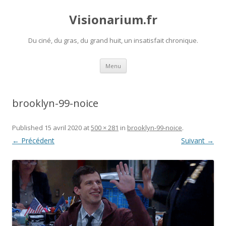
Visionarium.fr
Du ciné, du gras, du grand huit, un insatisfait chronique.
Aller
Menu
au
contenu
brooklyn-99-noice
Published
15 avril 2020
at
500 × 281
in
brooklyn-99-noice
.
← Précédent
Suivant →