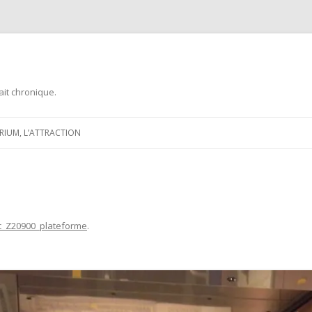
ait chronique.
Aller
au
ARIUM, L’ATTRACTION
contenu
c_Z20900_plateforme
.