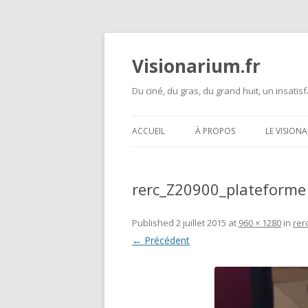
Visionarium.fr
Du ciné, du gras, du grand huit, un insatisf
ACCUEIL
À PROPOS
LE VISION
rerc_Z20900_plateforme
Published
2 juillet 2015
at
960 × 1280
in
rer
← Précédent