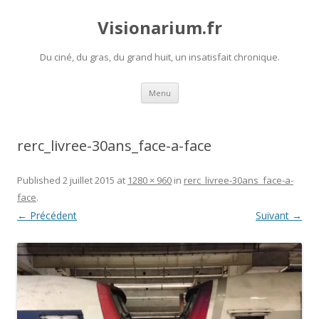
Visionarium.fr
Du ciné, du gras, du grand huit, un insatisfait chronique.
Aller
Menu
au
contenu
rerc_livree-30ans_face-a-face
Published
2 juillet 2015
at
1280 × 960
in
rerc_livree-30ans_face-a-
face
.
← Précédent
Suivant →