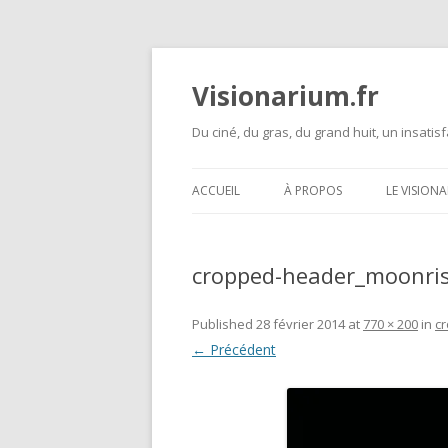
Visionarium.fr
Du ciné, du gras, du grand huit, un insatisf
ACCUEIL
À PROPOS
LE VISION
cropped-header_moonris
Published
28 février 2014
at
770 × 200
in
c
← Précédent