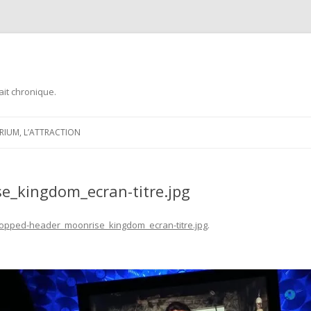
ait chronique.
Aller
au
ARIUM, L’ATTRACTION
contenu
e_kingdom_ecran-titre.jpg
ropped-header_moonrise_kingdom_ecran-titre.jpg
.