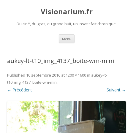
Visionarium.fr
Du ciné, du gras, du grand huit, un insatisfait chronique.
Aller
Menu
au
contenu
aukey-lt-t10_img_4137_boite-wm-mini
Published
10 septembre 2016
at
1200 × 1600
in
aukey-lt-
t10_img_4137_boite-wm-mini
.
← Précédent
Suivant →