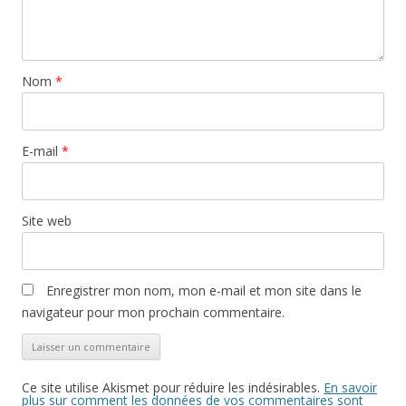
u
(
k
n
o
(
e
u
o
n
v
u
o
r
v
u
e
r
v
d
e
Nom
*
e
a
d
l
n
a
l
s
n
e
u
s
f
n
u
e
e
n
E-mail
*
n
n
e
ê
o
n
t
u
o
r
v
u
e
e
v
)
l
e
Site web
l
l
e
l
f
e
e
f
n
e
ê
n
Enregistrer mon nom, mon e-mail et mon site dans le
t
ê
r
t
navigateur pour mon prochain commentaire.
e
r
)
e
)
Ce site utilise Akismet pour réduire les indésirables.
En savoir
plus sur comment les données de vos commentaires sont