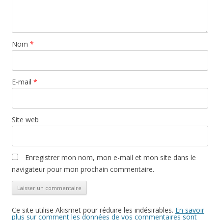
u
(
k
n
o
(
e
u
o
n
v
u
o
r
v
u
e
r
v
d
e
Nom
*
e
a
d
l
n
a
l
s
n
e
u
s
f
n
u
e
e
n
E-mail
*
n
n
e
ê
o
n
t
u
o
r
v
u
e
e
v
)
l
e
Site web
l
l
e
l
f
e
e
f
n
e
ê
n
Enregistrer mon nom, mon e-mail et mon site dans le
t
ê
r
t
navigateur pour mon prochain commentaire.
e
r
)
e
)
Ce site utilise Akismet pour réduire les indésirables.
En savoir
plus sur comment les données de vos commentaires sont