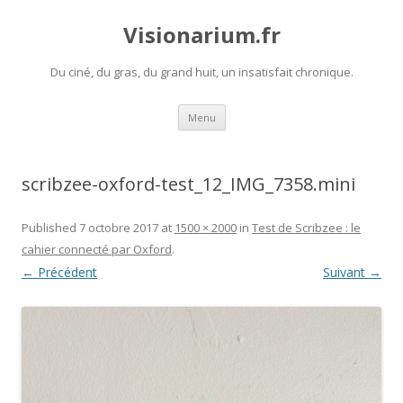
Visionarium.fr
Du ciné, du gras, du grand huit, un insatisfait chronique.
Aller
Menu
au
contenu
scribzee-oxford-test_12_IMG_7358.mini
Published
7 octobre 2017
at
1500 × 2000
in
Test de Scribzee : le
cahier connecté par Oxford
.
← Précédent
Suivant →