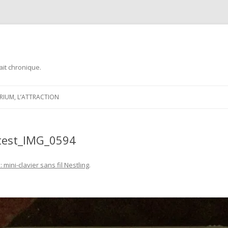
ait chronique.
Aller
au
ARIUM, L’ATTRACTION
contenu
g_test_IMG_0594
 : mini-clavier sans fil Nestling
.