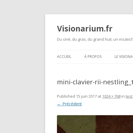
Visionarium.fr
Du ciné, du gras, du grand huit, un insatisf
ACCUEIL
À PROPOS
LE VISION
mini-clavier-rii-nestlin
Published
15 juin 2017
at
1024 × 768
in
test
← Précédent