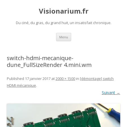
Visionarium.fr
Du ciné, du gras, du grand huit, un insatisfait chronique.
Aller
Menu
au
contenu
switch-hdmi-mecanique-
dune_FullSizeRender 4.mini.wm
Published
17 janvier 2017
at
2000 × 1500
in
[démontage] switch
HDMI mécanique
.
Suivant →