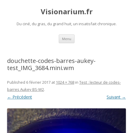
Visionarium.fr
Du ciné, du gras, du grand huit, un insatisfait chronique.
Aller
Menu
au
contenu
douchette-codes-barres-aukey-
test_IMG_3684.mini.wm
Published
6 février 2017
at
1024 × 768
in
Test : lecteur de codes-
barres Aukey BS-W2
.
← Précédent
Suivant →