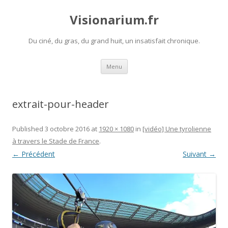
Visionarium.fr
Du ciné, du gras, du grand huit, un insatisfait chronique.
Aller
Menu
au
contenu
extrait-pour-header
Published
3 octobre 2016
at
1920 × 1080
in
[vidéo] Une tyrolienne
à travers le Stade de France
.
← Précédent
Suivant →